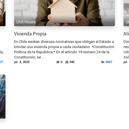
Unit House
U
Vivienda Propia
Al
En Chile existen diversas normativas que obligan al Estado a
Dir
brindar una vivienda propia a cada ciudadano. *Constitución
reu
ía,
Política de la República:* En el artículo 19 número 24 de la
Urb
Constitución, se ...
sol
IT
jul. 4, 2023
0
945
UNIT
jul.