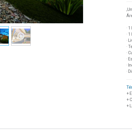
,U
Áre
· 1
· 1
· L
· 
· C
· E
· I
· D
Té
+ 
+ 
+ 