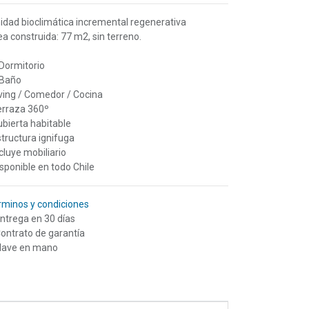
nidad bioclimática incremental regenerativa
a construida: 77 m2, sin terreno.
 Dormitorio
 Baño
iving / Comedor / Cocina
Terraza 360º
ubierta habitable
structura ignifuga
ncluye mobiliario
isponible en todo Chile
rminos y condiciones
Entrega en 30 días
Contrato de garantía
Llave en mano